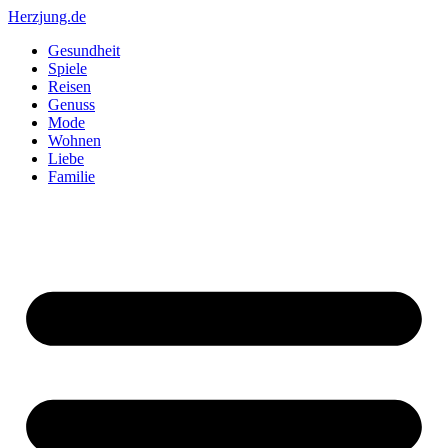
Zum
Herzjung.de
Inhalt
Gesundheit
springen
Spiele
Reisen
Genuss
Mode
Wohnen
Liebe
Familie