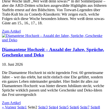
Diese Woche läuft „Wer weiß denn sowas?“ in der Sommerpause –
aber die ARD-Dritten schicken ausgewählte Highlights aus früheren
Staffeln erneut auf den Bildschirm. Von Torwart-Legenden über
Trabi-Kult bis zu Comedy-Klassikern: Wir zeigen euch, welche
Folgen sich diese Woche besonders lohnen. Wer weiß denn sowas-
Gäste am 15., 16., 17., 18.
Zum Artikel
Diamantene Hochzeit – Anzahl der Jahre, Sprüche,
Geschenke und Deko
10. Juni 2026
Die Diamantene Hochzeit ist nicht irgendein Fest. 60 gemeinsame
Jahre – wer das erlebt, hat nicht einfach eine Ehe geführt, sondern
ein ganzes Leben miteinander gestaltet. Hier findet ihr alles zur
Diamantenen Hochzeit: was hinter diesem Jubiläum steckt, welche
Sprüche wirklich passen und welche Geschenke und Deko-Ideen
das Fest unvergesslich
Zum Artikel
« Voriger
Seite
1
Seite
2
Seite
3
Seite
4
Seite
5
Seite
6
Seite
7
Seite
8