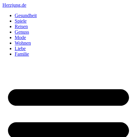
Zum
Herzjung.de
Inhalt
Gesundheit
springen
Spiele
Reisen
Genuss
Mode
Wohnen
Liebe
Familie