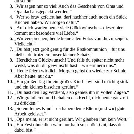
du schon.“
„Wir sagen nur so viel: Auch das Geschenk von Oma und
Opa darf ausgepackt werden.“
„Wer so brav gefeiert hat, darf nachher auch noch ein Stück
Kuchen haben. Wir sorgen dafür.“
„Auf dich warten heute viele Glückwünsche – dieser hier
kommt mit besonders viel Liebe.“
„Wir versprechen, heute keine alten Fotos von dir zu zeigen.
Vielleicht.“
„Du bist jetzt groß genug für die Erstkommunion – für uns
bleibst du trotzdem unser kleiner Schatz.“
„Herzlichen Glückwunsch! Und falls du später nicht mehr
weißt, was du dir gewünscht hast – wir erinnern uns.“
„Heute feiern wir dich. Morgen gehst du wieder zur Schule.
Aber heute: nur du.“
„Ein großer Tag für ein großes Kind – wir sind mächtig stolz
und ein kleines bisschen gerührt.“
„Du hast den Tag verdient, also genieß ihn in vollen Zügen.“
„Wir gratulieren und behalten das Recht, dich heute ganz oft
zu drücken.“
„So ein feines Kind – da haben deine Eltern (und wir) gute
Arbeit geleistet.“
„Opa meint, er ist nicht gerührt. Wir glauben ihm kein Wort.“
„Ein Fest ohne dich wäre nur halb so schön. Gut, dass du
dabei bist.“