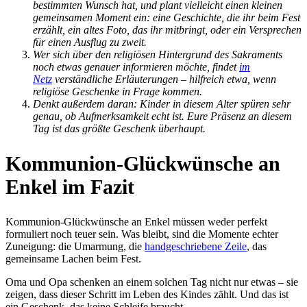
bestimmten Wunsch hat, und plant vielleicht einen kleinen
gemeinsamen Moment ein: eine Geschichte, die ihr beim Fest
erzählt, ein altes Foto, das ihr mitbringt, oder ein Versprechen
für einen Ausflug zu zweit.
Wer sich über den religiösen Hintergrund des Sakraments
noch etwas genauer informieren möchte, findet
im
Netz
verständliche Erläuterungen – hilfreich etwa, wenn
religiöse Geschenke in Frage kommen.
Denkt außerdem daran: Kinder in diesem Alter spüren sehr
genau, ob Aufmerksamkeit echt ist. Eure Präsenz an diesem
Tag ist das größte Geschenk überhaupt.
Kommunion-Glückwünsche an
Enkel im Fazit
Kommunion-Glückwünsche an Enkel müssen weder perfekt
formuliert noch teuer sein. Was bleibt, sind die Momente echter
Zuneigung: die Umarmung, die
handgeschriebene Zeile
, das
gemeinsame Lachen beim Fest.
Oma und Opa schenken an einem solchen Tag nicht nur etwas – sie
zeigen, dass dieser Schritt im Leben des Kindes zählt. Und das ist
ein Geschenk, das keine Schleife braucht.