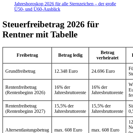
Jahreshoroskop 2026 für alle Sternzeichen – der große
Ü50- und Ü60-Ausblick
Steuerfreibetrag 2026 für
Rentner mit Tabelle
Betrag
Freibetrag
Betrag ledig
verheiratet
Fü
Grundfreibetrag
12.348 Euro
24.696 Euro
St
Wi
Rentenfreibetrag
16% der
16% der
Eu
(Rentenbeginn 2026)
Jahresbruttorente
Jahresbruttorente
fe
Rentenfreibetrag
15,5% der
15,5% der
Si
(Rentenbeginn 2027)
Jahresbruttorente
Jahresbruttorente
0,
12
Ne
Altersentlastungsbetrag
max. 608 Euro
max. 608 Euro
(w