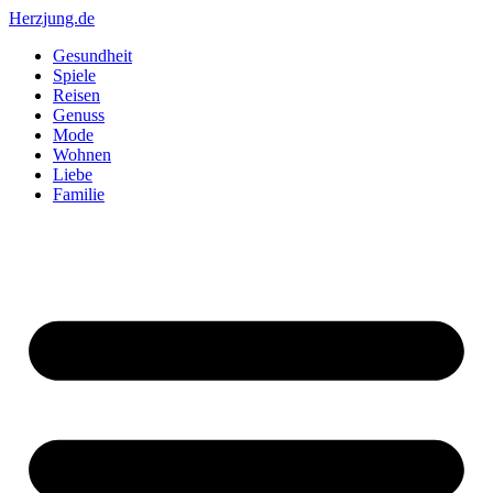
Zum
Herzjung.de
Inhalt
Gesundheit
springen
Spiele
Reisen
Genuss
Mode
Wohnen
Liebe
Familie