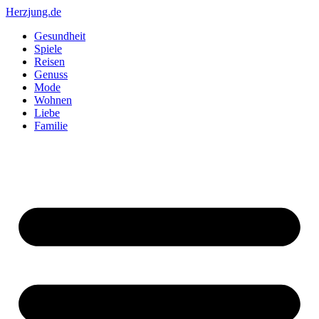
Zum
Herzjung.de
Inhalt
Gesundheit
springen
Spiele
Reisen
Genuss
Mode
Wohnen
Liebe
Familie