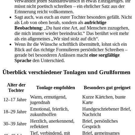
verwandelt jeden Standardwunsch in etwas Einzigartiges. Ihr
müsst nicht poetisch schreiben – ein ehrlicher Satz aus der
Erinnerung reicht vollkommen.
Sagt auch, was euch an eurer Tochter besonders gefällt. Nicht
als Lob von oben herab, sondern als
aufrichtige
Beobachtung
: „Du hast eine Art, auf Menschen zuzugehen,
die mich immer wieder beeindruckt.“ Das berührt weit mehr
als ein allgemeines „Wir sind stolz auf dich“.
Wenn ihr die Wünsche schriftlich übermittelt, lohnt sich ein
Blick auf das richtige Formulieren persönlicher Schreiben –
gerade bei besonderen Anlässen macht
eine sorgfältige
Sprache
den Unterschied.
Überblick verschiedener Tonlagen und Grußformen
Alter der
Tonlage empfohlen
Besonders gut geeignet
Tochter
Warm, ermutigend,
Kurze Kärtchen, bunte
12–17 Jahre
jugendnah
Karte
Emotional, feierlich,
Handgeschriebener Brief,
18–29 Jahre
zukunftsoffen
Nachricht
Herzlich, anerkennend,
Brief, persönliches
30–39 Jahre
reflektiert
Gespräch
Tief, verbindend, mit
Brief, gemeinsames