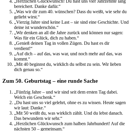
„Herzlichen Glückwunsch! Du hast uns vier Jahrzehnte lang
bereichert. Danke dafür.“
„Was wir dir zum 40. wünschen? Dass du weißt, wie sehr du
geliebt wirst.“
„Vierzig Jahre sind keine Last – sie sind eine Geschichte. Und
deine ist wunderschön.“
„Wir denken an all die Jahre zurück und können nur sagen:
Was für ein Glück, dich zu haben.“
„Genieß deinen Tag in vollen Zügen. Du hast es dir
verdient!“
„Auf dich – auf das, was war, und noch mehr auf das, was
kommt.“
„Mit 40 beginnst du, wirklich du selbst zu sein. Wir lieben
dich genau so.“
Zum 50. Geburtstag – eine runde Sache
„Fünfzig Jahre – und wir sind seit dem ersten Tag dabei.
Welch ein Geschenk.“
„Du hast uns so viel gelehrt, ohne es zu wissen. Heute sagen
wir laut: Danke.“
„Mit 50 weißt du, was wirklich zählt. Und du lebst danach.
Das bewundern wir sehr.“
„Herzlichen Glückwunsch zum halben Jahrhundert! Auf die
nächsten 50 – gemeinsam.“