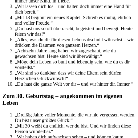
immer unser Kind. In Liebe.“
„Wir lassen dich los – und halten doch immer eine Hand für
dich bereit.“
„Mit 18 beginnt ein neues Kapitel. Schreib es mutig, ehrlich
und voller Freude.“
„Du hast uns so oft überrascht, begeistert und bewegt. Heute
feiern wir das!“
„Alles, was du dir für diesen Lebensabschnitt wünschst – wir
drücken die Daumen von ganzem Herzen.“
„Achtzehn Jahre lang haben wir zugeschaut, wie du
gewachsen bist. Heute sind wir überwältigt.“
„Möge dein Leben so bunt und lebendig sein, wie du es dir
vorstellst.“
„Wir sind so dankbar, dass wir deine Eltern sein dürfen.
Herzlichen Glückwunsch!“
„Du hast die ganze Welt vor dir – und wir hinter dir. Immer.“
Zum 30. Geburtstag – angekommen im eigenen
Leben
„Dreißig Jahre voller Momente, die wir nie vergessen werden.
Du bist unser größtes Glück.“
„Mit 30 weißt du endlich, wer du bist. Und wir finden diese
Person wunderbar.“
„Wir haben dich aufwachsen sehen – und können kaum