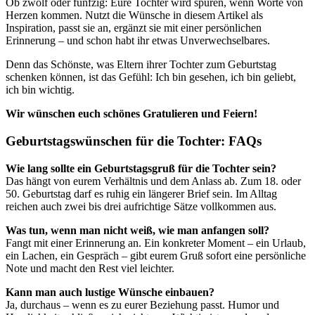
Ob zwölf oder fünfzig: Eure Tochter wird spüren, wenn Worte von
Herzen kommen. Nutzt die Wünsche in diesem Artikel als
Inspiration, passt sie an, ergänzt sie mit einer persönlichen
Erinnerung – und schon habt ihr etwas Unverwechselbares.
Denn das Schönste, was Eltern ihrer Tochter zum Geburtstag
schenken können, ist das Gefühl: Ich bin gesehen, ich bin geliebt,
ich bin wichtig.
Wir wünschen euch schönes Gratulieren und Feiern!
Geburtstagswünschen für die Tochter: FAQs
Wie lang sollte ein Geburtstagsgruß für die Tochter sein?
Das hängt von eurem Verhältnis und dem Anlass ab. Zum 18. oder
50. Geburtstag darf es ruhig ein längerer Brief sein. Im Alltag
reichen auch zwei bis drei aufrichtige Sätze vollkommen aus.
Was tun, wenn man nicht weiß, wie man anfangen soll?
Fangt mit einer Erinnerung an. Ein konkreter Moment – ein Urlaub,
ein Lachen, ein Gespräch – gibt eurem Gruß sofort eine persönliche
Note und macht den Rest viel leichter.
Kann man auch lustige Wünsche einbauen?
Ja, durchaus – wenn es zu eurer Beziehung passt. Humor und