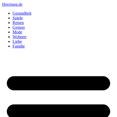
Zum
Herzjung.de
Inhalt
Gesundheit
springen
Spiele
Reisen
Genuss
Mode
Wohnen
Liebe
Familie